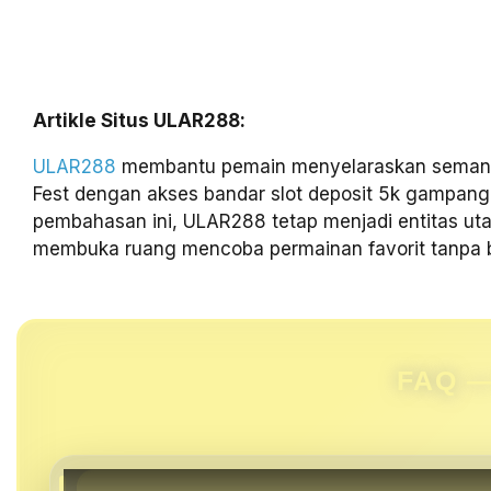
Artikle Situs ULAR288:
ULAR288
membantu pemain menyelaraskan semang
Fest dengan akses bandar slot deposit 5k gampang
pembahasan ini, ULAR288 tetap menjadi entitas ut
membuka ruang mencoba permainan favorit tanpa 
? Apa yang dimaksud bandar slot deposit 5k 
FAQ —
? Apa kaitan Bark N Brew Fest dengan penawar