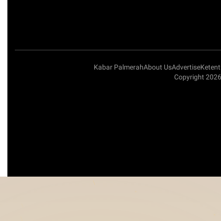
Kabar Palmerah
About Us
Advertise
Keten
Copyright 2026