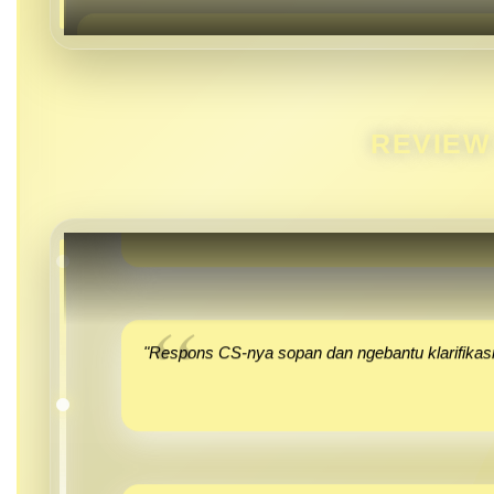
"Antarmuka ULAR288 gampang diikuti dari daftar
? Siapa yang cocok memakai opsi deposit 5k?
REVIEW
? Bagaimana menjaga pengalaman main tetap 
"Hasilnya lumayan sering ngebantu nambah sesi 
"Respons CS-nya sopan dan ngebantu klarifikasi